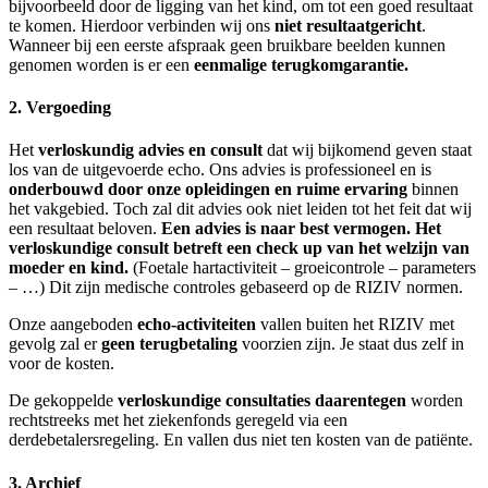
bijvoorbeeld door de ligging van het kind, om tot een goed resultaat
te komen. Hierdoor verbinden wij ons
niet resultaatgericht
.
Wanneer bij een eerste afspraak geen bruikbare beelden kunnen
genomen worden is er een
eenmalige terugkomgarantie.
2. Vergoeding
Het
verloskundig advies
en consult
dat wij bijkomend geven staat
los van de uitgevoerde echo. Ons advies is professioneel en is
onderbouwd door onze opleidingen en ruime ervaring
binnen
het vakgebied. Toch zal dit advies ook niet leiden tot het feit dat wij
een resultaat beloven.
Een advies is naar best vermogen. Het
verloskundige consult betreft een check up van het welzijn van
moeder en kind.
(Foetale hartactiviteit – groeicontrole – parameters
– …) Dit zijn medische controles gebaseerd op de RIZIV normen.
Onze aangeboden
echo-activiteiten
vallen buiten het RIZIV met
gevolg zal er
geen terugbetaling
voorzien zijn. Je staat dus zelf in
voor de kosten.
De gekoppelde
verloskundige consultaties daarentegen
worden
rechtstreeks met het ziekenfonds geregeld via een
derdebetalersregeling. En vallen dus niet ten kosten van de patiënte.
3. Archief